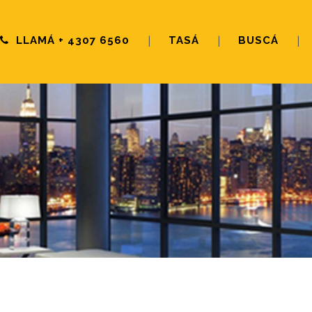
LLAMÁ
+ 4307 6560
TASÁ
BUSCÁ
|
|
|